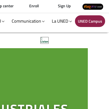
p center
Enroll
Sign Up
al
Communication
La UNED
UNED Campus
Listen
DUSTRIALES