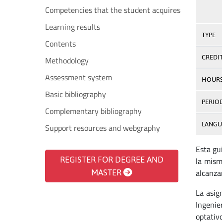
Competencies that the student acquires
Learning results
TYPE
Contents
CREDI
Methodology
Assessment system
HOUR
Basic bibliography
PERIO
Complementary bibliography
LANGU
Support resources and webgraphy
Esta gu
REGISTER FOR DEGREE AND
la mism
alcanzar
MASTER
La asig
Ingenie
optativ