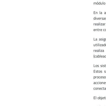
módulo 
En la a
diversa
realiza
entre c
La asig
utilizad
realiza
(cablead
Los sis
Estos s
proceso
accione
conecta
El obje