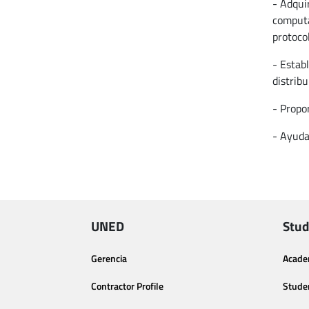
- Adqui
computa
protoco
- Estab
distribu
- Propo
- Ayuda
UNED
Stud
Gerencia
Acade
Contractor Profile
Stude