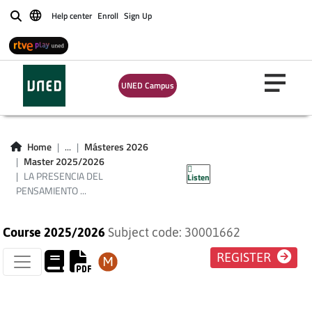
Help center
Enroll
Sign Up
Buscar
LA PRESENCIA DEL
PENSAMIENTO
UNED Campus
CLÁSICO EN LA
FILOSOFÍA
Home
...
Másteres 2026
Master 2025/2026
MEDIEVAL
LA PRESENCIA DEL
Listen
PENSAMIENTO ...
Course 2025/2026
Subject code: 30001662
REGISTER