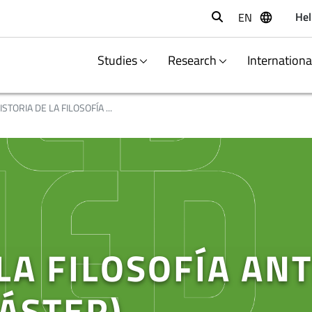
Hel
EN
Buscar
Studies
Research
Internation
ISTORIA DE LA FILOSOFÍA ...
LA FILOSOFÍA AN
ÁSTER)