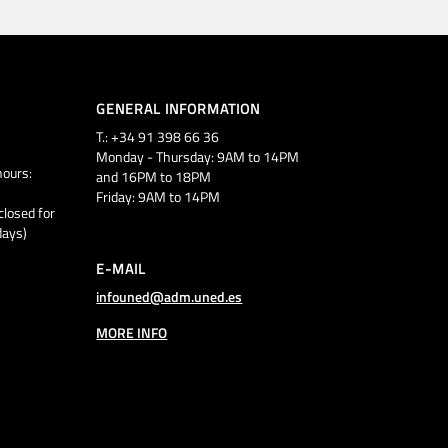
GENERAL INFORMATION
T.: +34 91 398 66 36
Monday - Thursday: 9AM to 14PM
ours:
and 16PM to 18PM
Friday: 9AM to 14PM
closed for
days)
E-MAIL
infouned@adm.uned.es
MORE INFO