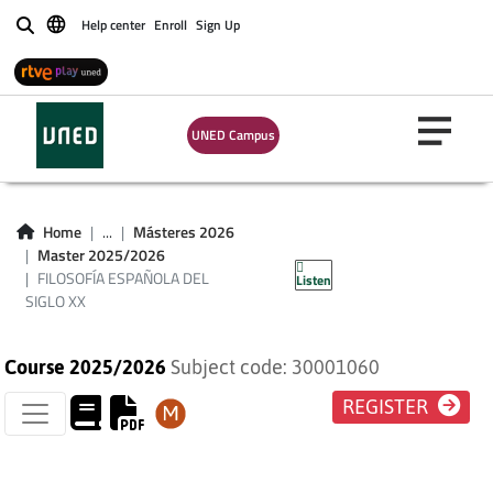
Help center
Enroll
Sign Up
Buscar
UNED Campus
FILOSOFÍA
ESPAÑOLA DEL
Home
...
Másteres 2026
Master 2025/2026
SIGLO XX
FILOSOFÍA ESPAÑOLA DEL
Listen
SIGLO XX
Course 2025/2026
Subject code: 30001060
REGISTER