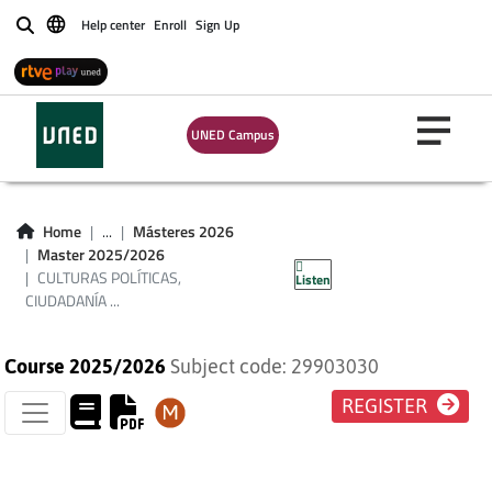
CULTURAS
Help center
Enroll
Sign Up
Buscar
POLÍTICAS,
CIUDADANÍA Y
UNED Campus
DEMOCRACIA:
PROCESOS DE
Home
...
Másteres 2026
Master 2025/2026
TRANSFORMACIÓN
CULTURAS POLÍTICAS,
Listen
CIUDADANÍA ...
Course 2025/2026
Subject code: 29903030
REGISTER