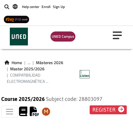
Help center
Enroll
Sign Up
Buscar
UNED Campus
COMPATIBILIDAD
ELECTROMAGNÉTICA
Home
...
Másteres 2026
Master 2025/2026
(EMC) (PLAN 2009)
COMPATIBILIDAD
Listen
ELECTROMAGNÉTICA ...
Course 2025/2026
Subject code: 28803097
REGISTER