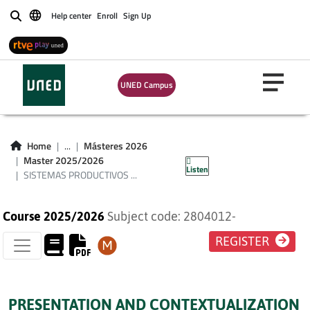
Help center
Enroll
Sign Up
Buscar
SISTEMAS
UNED Campus
PRODUCTIVOS
INDUSTRIALES
Home
...
Másteres 2026
(PLAN 2023)
Master 2025/2026
Listen
SISTEMAS PRODUCTIVOS ...
Course 2025/2026
Subject code: 2804012-
REGISTER
PRESENTATION AND CONTEXTUALIZATION