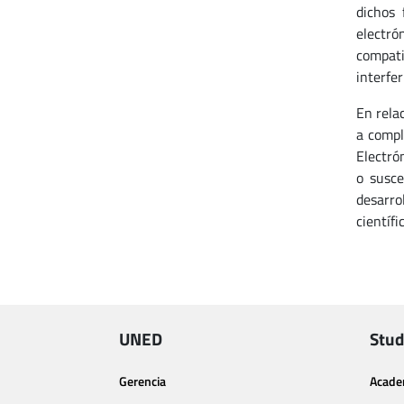
dichos 
electró
compati
interfer
En rela
a compl
Electró
o susce
desarro
científi
UNED
Stud
Gerencia
Acade