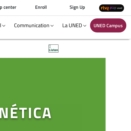
p center
Enroll
Sign Up
al
Communication
La UNED
UNED Campus
Listen
NÉTICA