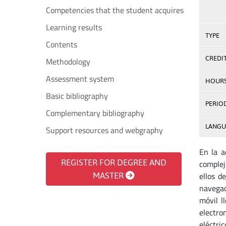
Competencies that the student acquires
Learning results
TYPE
Contents
CREDI
Methodology
Assessment system
HOUR
Basic bibliography
PERIO
Complementary bibliography
LANGU
Support resources and webgraphy
En la a
REGISTER FOR DEGREE AND
complej
ellos d
MASTER
navegac
móvil l
electro
eléctri