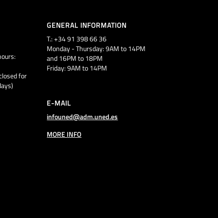
GENERAL INFORMATION
T.: +34 91 398 66 36
Monday - Thursday: 9AM to 14PM
ours:
and 16PM to 18PM
Friday: 9AM to 14PM
closed for
days)
E-MAIL
infouned@adm.uned.es
MORE INFO