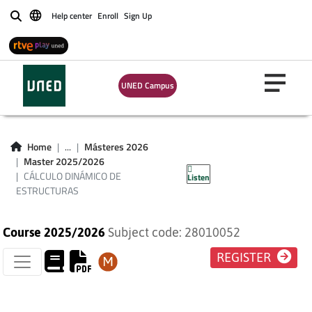
Help center
Enroll
Sign Up
Buscar
UNED Campus
CÁLCULO DINÁMICO
Home
...
Másteres 2026
Master 2025/2026
DE ESTRUCTURAS
CÁLCULO DINÁMICO DE
Listen
ESTRUCTURAS
Course 2025/2026
Subject code: 28010052
REGISTER