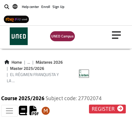
Help center
Enroll
Sign Up
Buscar
UNED Campus
EL RÉGIMEN
FRANQUISTA Y LA
Home
...
Másteres 2026
Master 2025/2026
OPOSICIÓN
EL RÉGIMEN FRANQUISTA Y
Listen
LA ...
Course 2025/2026
Subject code: 27702074
REGISTER