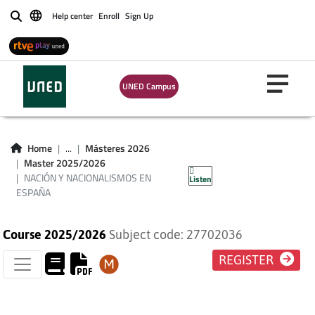
Help center
Enroll
Sign Up
Buscar
UNED Campus
NACIÓN Y
NACIONALISMOS EN
Home
...
Másteres 2026
Master 2025/2026
ESPAÑA
NACIÓN Y NACIONALISMOS EN
Listen
ESPAÑA
Course 2025/2026
Subject code: 27702036
REGISTER