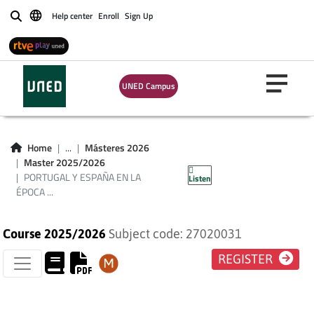
Help center
Enroll
Sign Up
Buscar
PORTUGAL Y
ESPAÑA EN LA
UNED Campus
ÉPOCA
CONTEMPORÁNEA:
Home
...
Másteres 2026
Master 2025/2026
SIGLOS XIX Y XX
PORTUGAL Y ESPAÑA EN LA
Listen
ÉPOCA ...
Course 2025/2026
Subject code: 27020031
REGISTER