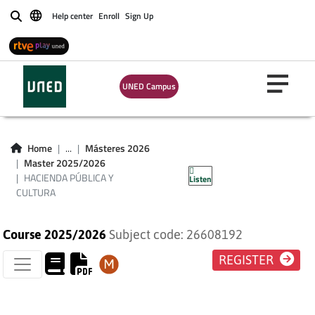
Help center
Enroll
Sign Up
Buscar
UNED Campus
HACIENDA PÚBLICA
Home
...
Másteres 2026
Master 2025/2026
Y CULTURA
HACIENDA PÚBLICA Y
Listen
CULTURA
Course 2025/2026
Subject code: 26608192
REGISTER