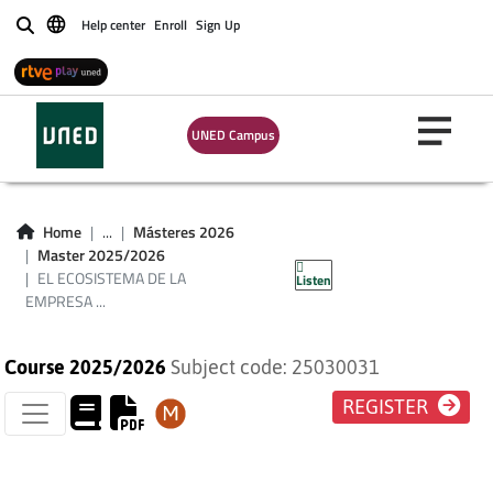
Help center
Enroll
Sign Up
Buscar
EL ECOSISTEMA DE
LA EMPRESA SOCIAL:
UNED Campus
ACTORES,
TRANSFORMACIONES
Home
...
Másteres 2026
Master 2025/2026
E IMPACTO SOCIAL
EL ECOSISTEMA DE LA
Listen
EMPRESA ...
Course 2025/2026
Subject code: 25030031
REGISTER