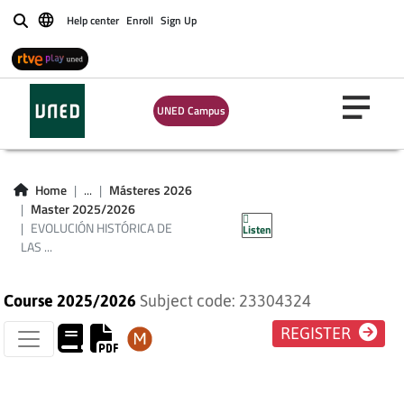
Help center
Enroll
Sign Up
Buscar
EVOLUCIÓN
UNED Campus
HISTÓRICA DE LAS
IDEAS DE LA FÍSICA
Home
...
Másteres 2026
Master 2025/2026
Y DE LA QUÍMICA
EVOLUCIÓN HISTÓRICA DE
Listen
LAS ...
Course 2025/2026
Subject code: 23304324
REGISTER