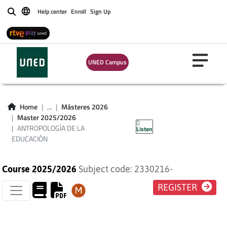
Help center
Enroll
Sign Up
Buscar
UNED Campus
ANTROPOLOGÍA DE
Home
...
Másteres 2026
Master 2025/2026
LA EDUCACIÓN
ANTROPOLOGÍA DE LA
Listen
EDUCACIÓN
Course 2025/2026
Subject code: 2330216-
REGISTER