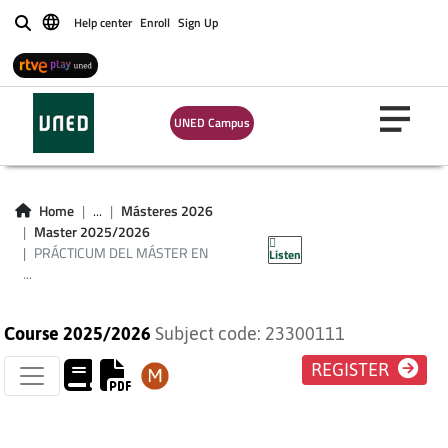
RMACIÓN DEL
Help center
Enroll
Sign Up
Buscar
ESORADO DE
CIÓN
UNED Campus
DARIA.ESPECIALIDAD
IENTACIÓN
Home
...
Másteres 2026
Master 2025/2026
TIVA (PLAN 2013)
PRÁCTICUM DEL MÁSTER EN
Listen
...
Course 2025/2026
Subject code: 23300111
REGISTER