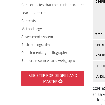
DEGREE
Competencies that the student acquires
Learning results
Contents
Methodology
TYPE
Assessment system
Basic bibliography
CREDI
Complementary bibliography
HOUR
Support resources and webgraphy
PERIO
REGISTER FOR DEGREE AND
LANGU
MASTER
CONTEX
en aspe
aplicac