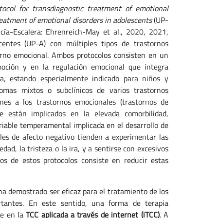
tocol for transdiagnostic
treatment of emotional
eatment of emotional disorders in adolescents
(UP-
cía-Escalera: Ehrenreich-May et al., 2020, 2021,
centes (UP-A) con múltiples tipos de trastornos
torno emocional. Ambos protocolos consisten en un
moción y en la regulación emocional que integra
ia, estando especialmente indicado para niños y
omas mixtos o subclínicos de varios trastornos
es a los trastornos emocionales (trastornos de
ue están implicados en la elevada comorbilidad,
riable temperamental implicada en el desarrollo de
les de afecto negativo tienden a experimentar las
ad, la tristeza o la ira, y a sentirse con excesivos
vos de estos protocolos consiste en reducir estas
a demostrado ser eficaz para el tratamiento de los
tantes. En este sentido, una forma de terapia
te en la
TCC aplicada a través de internet (iTCC)
. A