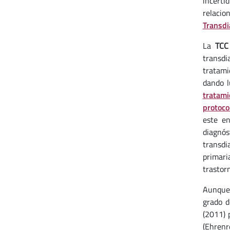
incerti
relaci
Transdi
La
TCC
transdi
tratami
dando l
tratami
protoco
este en
diagnós
transdi
primari
trastorn
Aunque 
grado d
(2011) 
(Ehrenr