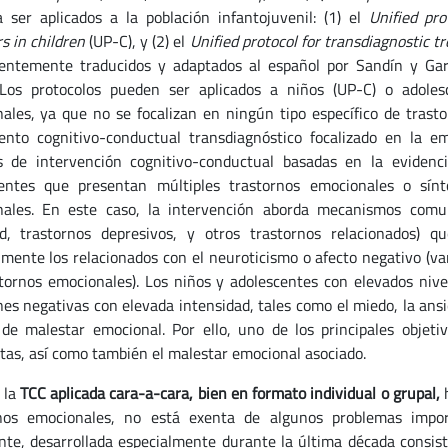
 ser aplicados a la población infantojuvenil: (1) el
Unified pro
s in children
(UP-C), y (2) el
Unified protocol for transdiagnostic
tr
ientemente traducidos y adaptados al español por Sandín y Gar
Los protocolos pueden ser aplicados a niños (UP-C) o adoles
ales, ya que no se focalizan en ningún tipo específico de tras
ento cognitivo-conductual transdiagnóstico focalizado en la e
s de intervención cognitivo-conductual basadas en la evidenc
entes que presentan múltiples trastornos emocionales o sínt
ales. En este caso, la intervención aborda mecanismos comun
d, trastornos depresivos, y otros trastornos relacionados) q
lmente los relacionados con el neuroticismo o afecto negativo (va
stornos emocionales). Los niños y adolescentes con elevados nive
es negativas con elevada intensidad, tales como el miedo, la ansied
 de malestar emocional. Por ello, uno de los principales objeti
tas, así como también el malestar emocional asociado.
 la
TCC aplicada cara-a-cara, bien en formato individual o grupal,
h
rnos emocionales, no está exenta de algunos problemas impor
te, desarrollada especialmente durante la última década consis