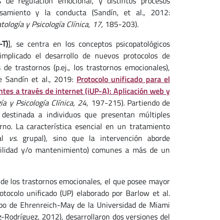
as de regulación emocional, y distintos procesos
samiento y la conducta (Sandín, et al., 2012:
tología y Psicología Clínica, 17,
185-203).
-T)
], se centra en los conceptos psicopatológicos
implicado el desarrollo de nuevos protocolos de
de trastornos (p.ej., los trastornos emocionales),
e Sandín et al., 2019:
Protocolo unificado para el
tes a través de internet (iUP-A): Aplicación web y
ía y Psicología Clínica, 24,
197-215). Partiendo de
destinada a individuos que presentan múltiples
rno. La característica esencial en un tratamiento
ual
vs
. grupal), sino que la intervención aborde
abilidad y/o mantenimiento) comunes a más de un
de los trastornos emocionales, el que posee mayor
otocolo unificado (UP) elaborado por Barlow et al.
rupo de Ehrenreich-May de la Universidad de Miami
Rodríguez, 2012), desarrollaron dos versiones del