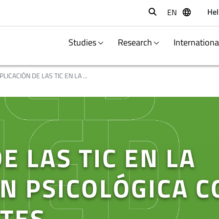
Hel
EN
Buscar
Studies
Research
Internation
PLICACIÓN DE LAS TIC EN LA ...
E LAS TIC EN LA
N PSICOLÓGICA C
TES