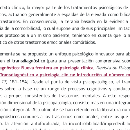
mbito clínico, la mayor parte de los tratamientos psicológicos de
icos, actuando generalmente a espaldas de la elevada comorbili
trastornos. En consecuencia, la terapia basada en la evidencia 
a de la comorbilidad, lo cual supone una de sus principales limitac
os protocolos a un mismo paciente, teniendo en cuenta que lo m
tico de otros trastornos emocionales comórbidos.
emente se ha propuesto un enfoque psicológico innovador para abo
 en el
transdiagnóstico
[para una presentación comprensiva sobre
agnóstico: Nueva frontera en psicología clínica
,
Revista de Psico
Transdiagnóstico y psicología clínica: Introducción al número 
, 17,
181-184]. Desde el punto de vista psicopatológico, el tra
s sobre la base de un rango de procesos cognitivos y conduct
 a grupos consistentes de trastornos mentales. A este respe
ión dimensional de la psicopatología, consiste más en una integr
cación categorial. Actualmente se han referido en la literatura n
agnósticos comunes a los trastornos emocionales, entre los que s
o, la atención autofocalizada, la incontrolabilidad/impredecibil