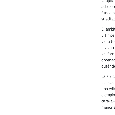
la apli
adoles
fundame
suscitad
El ámbi
últimos
vista t
física 
las for
ordenad
auténtic
La apli
utilida
procedi
ejemplo
cara-a-
menor es