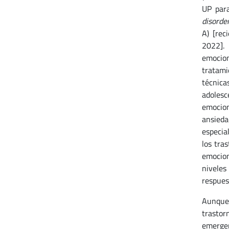
UP para
disorder
A) [rec
2022]. 
emocion
tratami
técnica
adolesc
emocion
ansieda
especia
los tra
emocion
niveles
respues
Aunque
trasto
emergen