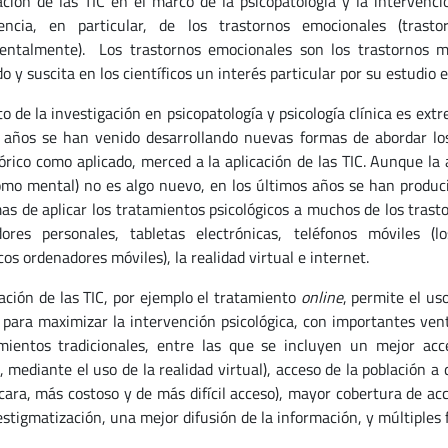
cación de las TIC en el marco de la psicopatología y la intervenci
cencia, en particular, de los trastornos emocionales (trast
ntalmente). Los trastornos emocionales son los trastornos má
o y suscita en los científicos un interés particular por su estudio e
to de la investigación en psicopatología y psicología clínica es e
 años se han venido desarrollando nuevas formas de abordar los
eórico como aplicado, merced a la aplicación de las TIC. Aunque la 
como mental) no es algo nuevo, en los últimos años se han produc
mas de aplicar los tratamientos psicológicos a muchos de los trast
ores personales, tabletas electrónicas, teléfonos móviles 
os ordenadores móviles), la realidad virtual e internet.
cación de las TIC, por ejemplo el tratamiento
online
, permite el u
d para maximizar la intervención psicológica, con importantes ven
mientos tradicionales, entre las que se incluyen un mejor acce
, mediante el uso de la realidad virtual), acceso de la población a
cara, más costoso y de más difícil acceso), mayor cobertura de ac
tigmatización, una mejor difusión de la información, y múltiples fo