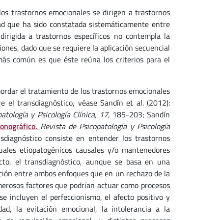
 los trastornos emocionales se dirigen a trastornos
dad que ha sido constatada sistemáticamente entre
dirigida a trastornos específicos no contempla la
iones, dado que se requiere la aplicación secuencial
ás común es que éste reúna los criterios para el
rdar el tratamiento de los trastornos emocionales
 el transdiagnóstico, véase Sandín et al. (2012):
patología
y Psicología Clínica, 17,
185-203; Sandín
monográfico.
Revista de Psicopatología
y Psicología
nsdiagnóstico consiste en entender los trastornos
uales etiopatogénicos causales y/o mantenedores
cto, el transdiagnóstico, aunque se basa en una
ación entre ambos enfoques que en un rechazo de la
umerosos factores que podrían actuar como procesos
e incluyen el perfeccionismo, el afecto positivo y
idad, la evitación emocional, la intolerancia a la