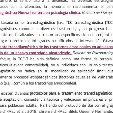
dumbre, la sensibilidad a la ansiedad, las diversas estrategi
onados con la atención, la memoria el razonamiento, el pen
agnóstico: Nueva frontera en psicología clínica
.
Revista de Psicopa
 basada en el transdiagnóstico
[i.e.,
TCC transdiagnóstica (TCC
agnósticos comunes a diversos trastornos, y su progreso ha 
ento no focalizados en trastornos específicos sino en conjuntos 
ugar a protocolos integrados o unificados de intervención (Veas
ento transdiagnóstico de los trastornos emocionales en adolescen
lo de un ensayo controlado aleatorizado.
Revista de Psicopatolog
foque, la TCC-T ha sido definida como una forma de terapia 
ticos (elevada comorbilidad), no a individuos con un solo trasto
agnóstico no radica en su modalidad de aplicación (individ
amente procesos etiopatogénicos (factores causales de vulner
o (p.ej., común a los trastornos emocionales).
existen diversos
protocolos para el tratamiento transdiagnóstico
e aceptación, consistencia teórica y validación empírica es el pr
para población adulta. Partiendo del protocolo de Barlow, el g
eich-May et al., 2018; Ehrenreich-May, Bilek, Queen y Hernández-