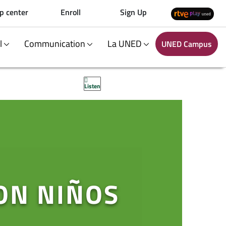
p center
Enroll
Sign Up
al
Communication
La UNED
UNED Campus
Listen
ON NIÑOS