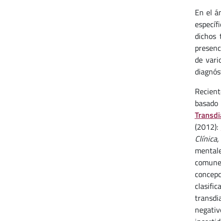
En el á
específ
dichos 
presenci
de vari
diagnós
Recient
basado
Transdi
(2012):
Clínica
mentale
comunes
concepc
clasifi
transdi
negativ