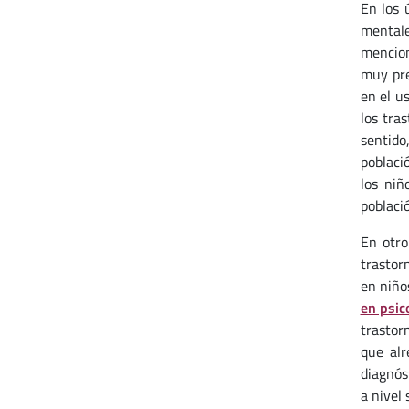
En los 
mentale
mencion
muy pre
en el u
los tra
sentid
poblaci
los niñ
poblaci
En otro
trastor
en niño
en psico
trastor
que alr
diagnós
a nivel 