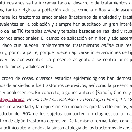
últimos años se ha incrementado el desarrollo de tratamientos
o
s, tanto dirigidos a población adulta como a niños y adolescen
arse los trastornos emocionales (trastornos de ansiedad y tras
valentes en la población y siempre han suscitado un gran inter
so de las TIC (terapias
online
y terapias basadas en realidad virtua
stornos emocionales. El campo de aplicación en niños y adolesce
o, dado que pueden implementarse tratamientos
online
que res
ón y, por otra parte, porque pueden aplicarse intervenciones de t
os y los adolescentes. La presente asignatura se centra princ
ón de niños y adolescentes.
 orden de cosas, diversos estudios epidemiológicos han demostr
nos de ansiedad y los trastornos depresivos, así como la presenci
s y adolescentes. En concreto, algunos autores [Sandín, Chorot y
logía clínica
.
Revista de Psicopatología y Psicología Clínica, 17,
18
nos de ansiedad y la depresión son mayores que las diferencias, y 
ededor del 50% de los sujetos comparten un diagnóstico primar
tico de algún trastorno depresivo. De la misma forma, tales cond
subclínico atendiendo a la sintomatología de los trastornos de ansi