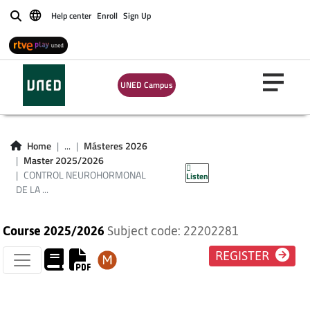
Help center
Enroll
Sign Up
Buscar
UNED Campus
CONTROL
NEUROHORMONAL
Home
...
Másteres 2026
Master 2025/2026
DE LA NUTRICIÓN
CONTROL NEUROHORMONAL
Listen
DE LA ...
Course 2025/2026
Subject code: 22202281
REGISTER