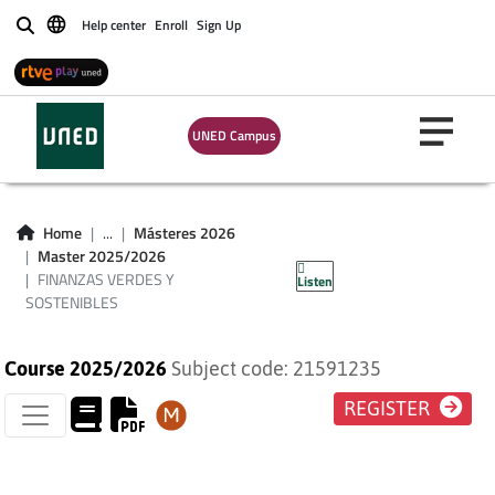
Help center
Enroll
Sign Up
Buscar
UNED Campus
FINANZAS VERDES
Home
...
Másteres 2026
Master 2025/2026
Y SOSTENIBLES
FINANZAS VERDES Y
Listen
SOSTENIBLES
Course 2025/2026
Subject code: 21591235
REGISTER