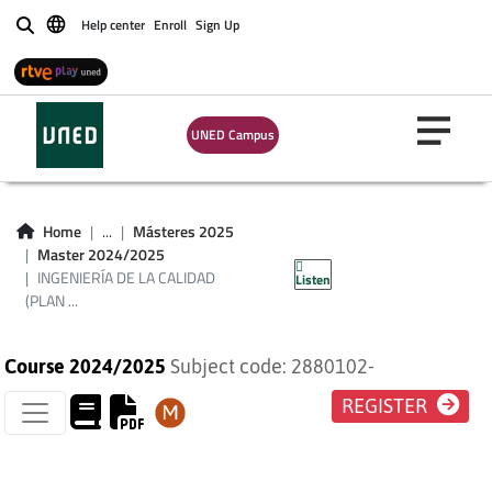
Help center
Enroll
Sign Up
Buscar
UNED Campus
INGENIERÍA DE LA
CALIDAD (PLAN
Home
...
Másteres 2025
Master 2024/2025
2009)
INGENIERÍA DE LA CALIDAD
Listen
(PLAN ...
Course 2024/2025
Subject code: 2880102-
REGISTER