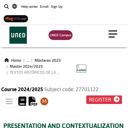
Help center
Enroll
Sign Up
Buscar
TEXTOS
UNED Campus
HISTÓRICOS DE LA
PENÍNSULA IBÉRICA
Home
...
Másteres 2025
Y SU COMENTARIO
Master 2024/2025
Listen
TEXTOS HISTÓRICOS DE LA ...
Course 2024/2025
Subject code: 27701122
REGISTER
PRESENTATION AND CONTEXTUALIZATION