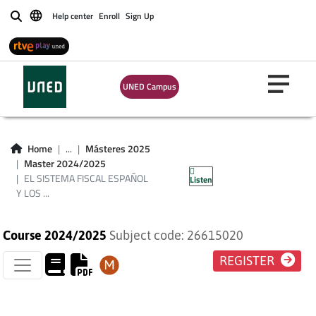
Help center
Enroll
Sign Up
Buscar
EL SISTEMA FISCAL
UNED Campus
ESPAÑOL Y LOS
PROCEDIMIENTOS
Home
...
Másteres 2025
Master 2024/2025
TRIBUTARIOS
EL SISTEMA FISCAL ESPAÑOL
Listen
Y LOS ...
Course 2024/2025
Subject code: 26615020
REGISTER