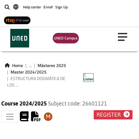
DOGMÁTICA DE LOS
Help center
Enroll
Sign Up
Buscar
DERECHOS
FUNDAMENTALES:
UNED Campus
OBJETO,
CONTENIDO Y
Home
...
Másteres 2025
Master 2024/2025
LÍMITES.
ESTRUCTURA DOGMÁTICA DE
Listen
LOS ...
Course 2024/2025
Subject code: 26601121
REGISTER