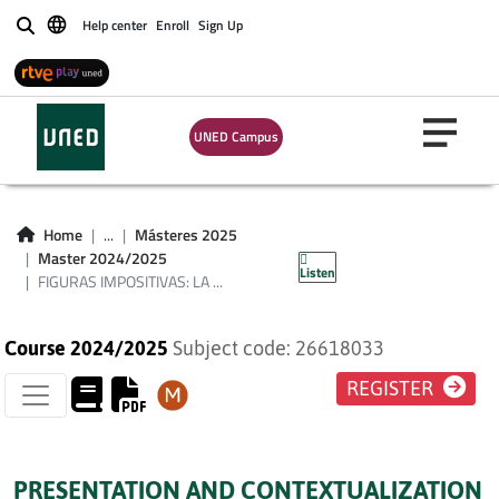
IMPOSITIVAS: LA
Help center
Enroll
Sign Up
Buscar
IMPOSICIÓN
DIRECTA Y LA
UNED Campus
FISCALIDAD DE LAS
OPERACIONES
Home
...
Másteres 2025
FINANCIERAS
Master 2024/2025
Listen
FIGURAS IMPOSITIVAS: LA ...
Course 2024/2025
Subject code: 26618033
REGISTER
PRESENTATION AND CONTEXTUALIZATION