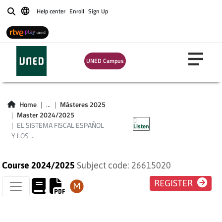
Help center
Enroll
Sign Up
Buscar
EL SISTEMA FISCAL
UNED Campus
ESPAÑOL Y LOS
PROCEDIMIENTOS
Home
...
Másteres 2025
Master 2024/2025
TRIBUTARIOS
EL SISTEMA FISCAL ESPAÑOL
Listen
Y LOS ...
Course 2024/2025
Subject code: 26615020
REGISTER