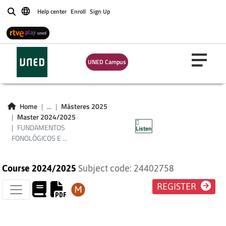
Help center
Enroll
Sign Up
Buscar
FUNDAMENTOS
UNED Campus
FONOLÓGICOS E
ICÓNICOS DE LA
Home
...
Másteres 2025
Master 2024/2025
COMUNICACIÓN
FUNDAMENTOS
Listen
FONOLÓGICOS E ...
Course 2024/2025
Subject code: 24402758
REGISTER