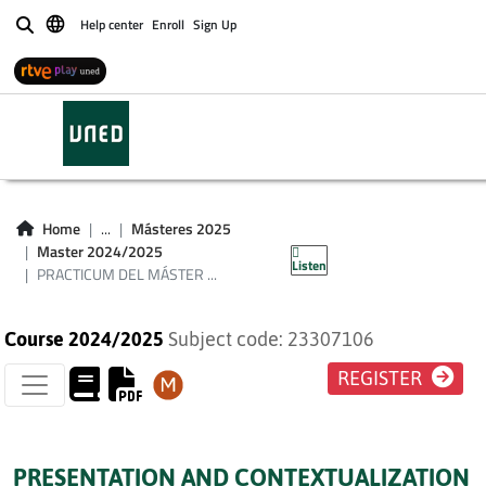
Help center
Enroll
Sign Up
Buscar
PRACTICUM DEL
MÁSTER
UNIVERSITARIO EN
ORIENTACIÓN
Home
...
Másteres 2025
PROFESIONAL
Master 2024/2025
Listen
PRACTICUM DEL MÁSTER ...
Course 2024/2025
Subject code: 23307106
REGISTER
PRESENTATION AND CONTEXTUALIZATION