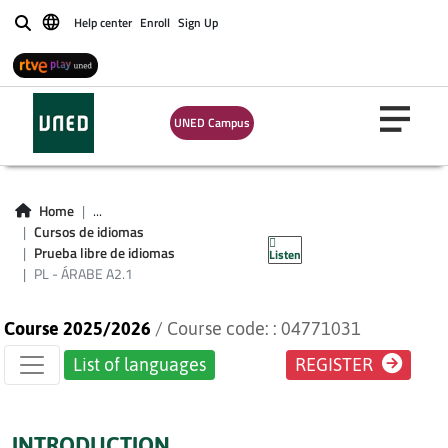
Help center
Enroll
Sign Up
Buscar
Certificate Exams
(for students not
UNED Campus
enroled in CUID
courses) - PL -
Home
...
Cursos de idiomas
ÁRABE A2.1
Prueba libre de idiomas
Listen
PL - ÁRABE A2.1
Course 2025/2026
/ Course code: : 04771031
List of languages
REGISTER
INTRODUCTION