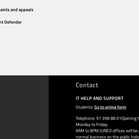
aints and appeals
nt Defender
Contact
IT HELP AND SUPPORT
Students:
Go to online form
Telephone: 91 398 88 01Opening h
Monday to Friday,
9AM to 8PM (UNED offices will be 
normal business on the public holi