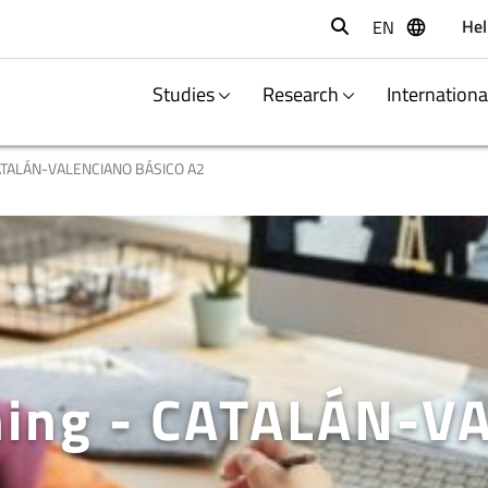
Hel
EN
Buscar
Studies
Research
Internation
TALÁN-VALENCIANO BÁSICO A2
ning - CATALÁN-