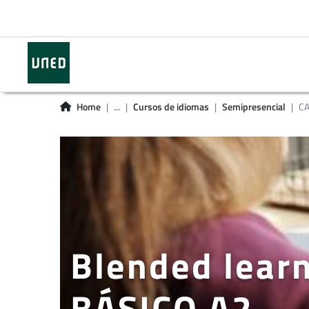
Home
...
Cursos de idiomas
Semipresencial
CA
Blended lear
BÁSICO A2