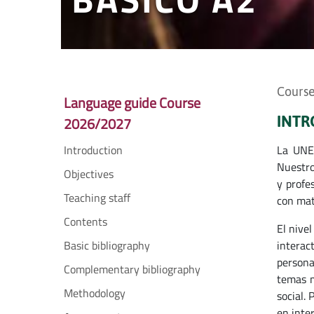
Course
Language guide Course
INTR
2026/2027
Introduction
La UNED
Nuestro
Objectives
y profe
Teaching staff
con mate
Contents
El nive
Basic bibliography
interac
persona
Complementary bibliography
temas m
Methodology
social.
en inte