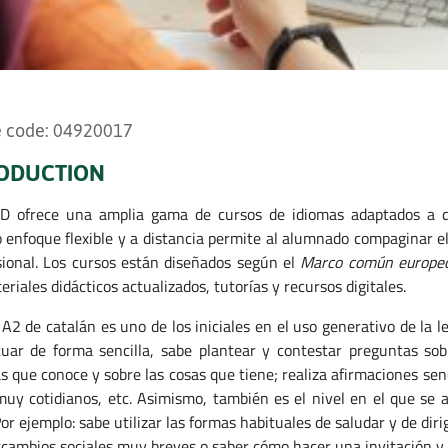
 code: 04920017
ODUCTION
 ofrece una amplia gama de cursos de idiomas adaptados a dist
 enfoque flexible y a distancia permite al alumnado compaginar e
sional. Los cursos están diseñados según el
Marco común europeo 
riales didácticos actualizados, tutorías y recursos digitales.
l A2 de catalán es uno de los iniciales en el uso generativo de l
tuar de forma sencilla, sabe plantear y contestar preguntas sob
s que conoce y sobre las cosas que tiene; realiza afirmaciones sen
uy cotidianos, etc. Asimismo, también es el nivel en el que se a
 Por ejemplo: sabe utilizar las formas habituales de saludar y de d
rcambios sociales muy breves o saber cómo hacer una invitación y 