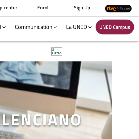
p center
Enroll
Sign Up
al
Communication
La UNED
UNED Campus
Listen
VALENCIANO