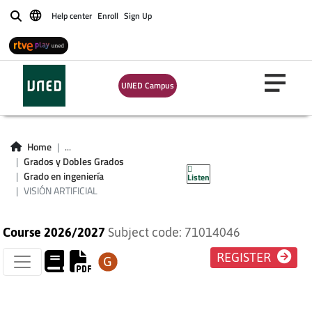
Help center
Enroll
Sign Up
Buscar
UNED Campus
Home
...
Grados y Dobles Grados
VISIÓN ARTIFICIAL
Grado en ingeniería
Listen
VISIÓN ARTIFICIAL
Course 2026/2027
Subject code: 71014046
REGISTER