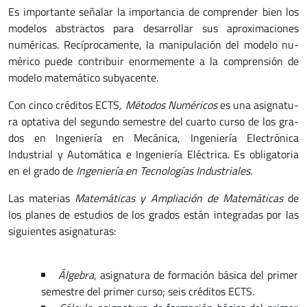
Es importante señalar la importancia de comprender bien los
modelos abstractos para desarrollar sus aproximaciones
numéricas. Recíprocamente, la manipulación del modelo nu­
mé­ri­co pue­de con­tri­buir enor­memen­te a la com­pren­sión de
modelo matemático subyacente.
Con cinco créditos ECTS
, Métodos Numéricos
es una asig­na­tu­
ra op­ta­ti­va del se­gun­do se­mes­tre del cuar­to cur­so de los gra­
dos en In­geniería en Mecánica, Ingeniería Electrónica
Industrial y Automática e Ingeniería Eléctrica. Es obligatoria
en el grado de
Ingeniería en Tecnologías Industriales.
Las materias
Matemáticas y Ampliación de Matemáticas
de
los planes de estudios de los grados están integradas por las
siguientes asignaturas:
Álgebra
, asignatura de for­ma­ción bá­si­ca del pri­mer
se­mes­tre del pri­mer cur­so; seis cré­di­tos ECTS.