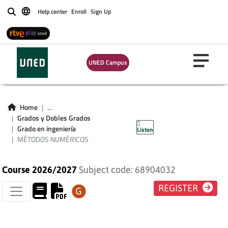
Help center
Enroll
Sign Up
Buscar
UNED Campus
MÉTODOS
Home
...
Grados y Dobles Grados
NUMÉRICOS
Grado en ingeniería
Listen
MÉTODOS NUMÉRICOS
Course 2026/2027
Subject code: 68904032
REGISTER