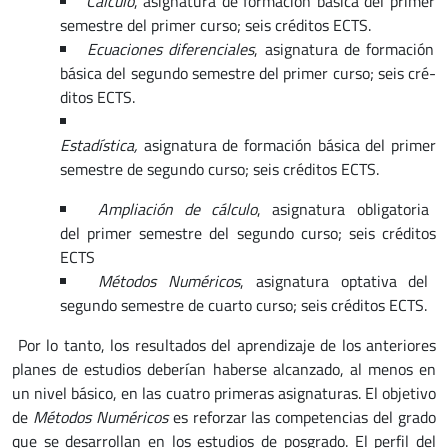
Cálculo
, asignatura de formación básica del primer
se­mes­tre del pri­mer cur­so; seis cré­di­tos ECTS.
Ecuaciones diferenciales
, asignatura de formación
básica del se­gun­do semestre del pri­mer cur­so; seis cré­
di­tos ECTS.
Estadística,
asignatura de formación básica del primer
semestre de segundo cur­so; seis cré­di­tos ECTS.
Ampliación de cálculo
, asignatura obligatoria
del primer semestre del se­gun­do cur­so; seis cré­di­tos
ECTS
Métodos Numéricos
, asignatura optativa del
segundo semestre de cuarto curso; seis cré­di­tos ECTS.
Por lo tanto, los resultados del aprendizaje de los anteriores
planes de estudios deberían haberse alcanzado, al menos en
un nivel básico, en las cuatro primeras asignaturas. El objetivo
de
Métodos Numéricos
es reforzar las competencias del grado
que se desarrollan en los estudios de posgrado. El perfil del