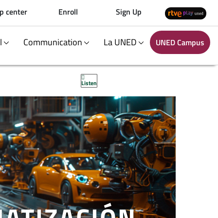
p center
Enroll
Sign Up
al
Communication
La UNED
UNED Campus
Listen
MATIZACIÓN