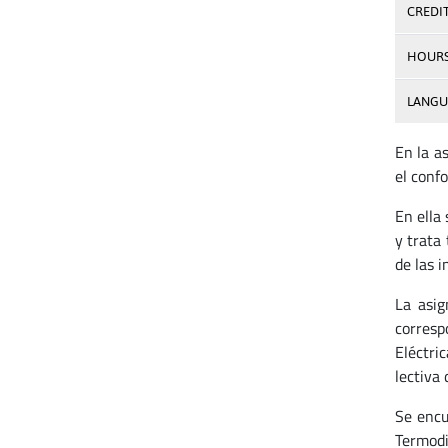
CREDI
HOUR
LANGU
En la as
el confo
En ella
y trata
de las 
La asig
corresp
Eléctri
lectiva 
Se encu
Termodi