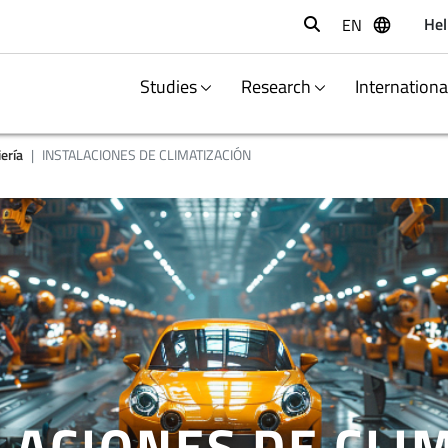
Hel
EN
Buscar
Studies
Research
Internation
ería
INSTALACIONES DE CLIMATIZACIÓN
LACIONES DE CLI