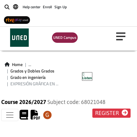
Help center
Enroll
Sign Up
Buscar
EXPRESIÓN
GRÁFICA EN
UNED Campus
ELECTRÓNICA
INDUSTRIAL Y
Home
...
Grados y Dobles Grados
AUTOMÁTICA
Grado en ingeniería
Listen
EXPRESIÓN GRÁFICA EN ...
Course 2026/2027
Subject code: 68021048
REGISTER