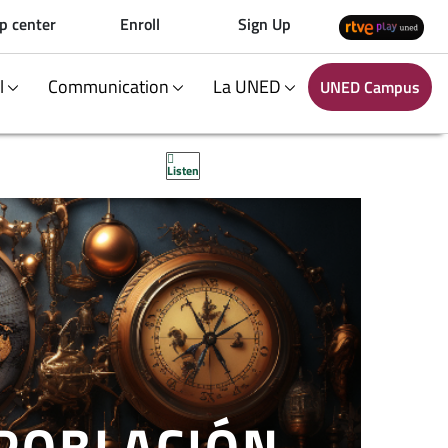
p center
Enroll
Sign Up
al
Communication
La UNED
UNED Campus
Listen
 POBLACIÓN