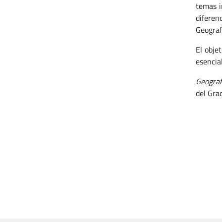
temas i
diferen
Geograf
El obje
esencial
Geograf
del Grad