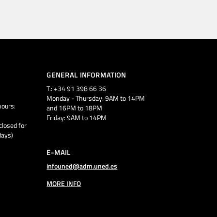
GENERAL INFORMATION
T.: +34 91 398 66 36
Monday - Thursday: 9AM to 14PM
ours:
and 16PM to 18PM
Friday: 9AM to 14PM
closed for
days)
E-MAIL
infouned@adm.uned.es
MORE INFO