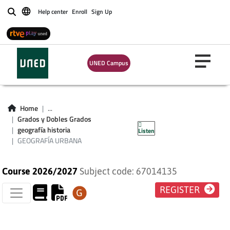
Help center
Enroll
Sign Up
Buscar
UNED Campus
GEOGRAFÍA
Home
...
Grados y Dobles Grados
URBANA
geografía historia
Listen
GEOGRAFÍA URBANA
Course 2026/2027
Subject code: 67014135
REGISTER