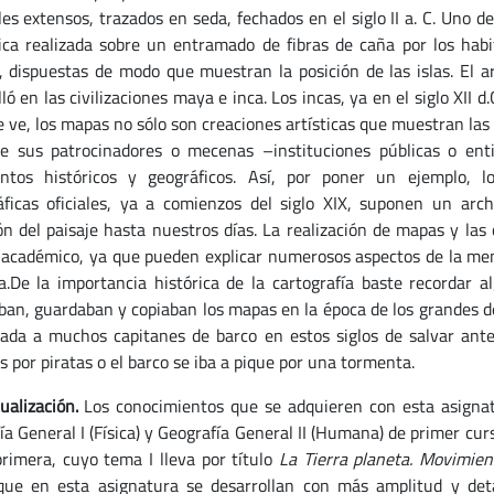
les extensos, trazados en seda, fechados en el siglo II a. C. Uno 
ica realizada sobre un entramado de fibras de caña por los habit
o, dispuestas de modo que muestran la posición de las islas. El a
ló en las civilizaciones maya e inca. Los incas, ya en el siglo XII 
 ve, los mapas no sólo son creaciones artísticas que muestran las 
e sus patrocinadores o mecenas –instituciones públicas o ent
tos históricos y geográficos. Así, por poner un ejemplo, l
áficas oficiales, ya a comienzos del siglo XIX, suponen un arc
ón del paisaje hasta nuestros días. La realización de mapas y la
 académico, ya que pueden explicar numerosos aspectos de la ment
ca.De la importancia histórica de la cartografía baste recordar
ban, guardaban y copiaban los mapas en la época de los grandes des
ada a muchos capitanes de barco en estos siglos de salvar antes
s por piratas o el barco se iba a pique por una tormenta.
ualización.
Los conocimientos que se adquieren con esta asignat
ía General I (Física) y Geografía General II (Humana) de primer cu
primera, cuyo tema I lleva por título
La Tierra
planeta. Movimien
ue en esta asignatura se desarrollan con más amplitud y det