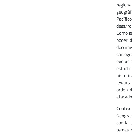
regiona
geográf
Pacífic
desarrol
Como se
poder d
documen
cartogr
evoluci
estudio
históri
levanta
orden d
atacado
Context
Geograf
con la 
temas q