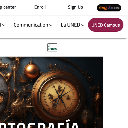
p center
Enroll
Sign Up
al
Communication
La UNED
UNED Campus
Listen
RTOGRAFÍA