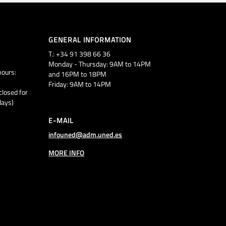
GENERAL INFORMATION
T.: +34 91 398 66 36
Monday - Thursday: 9AM to 14PM
ours:
and 16PM to 18PM
Friday: 9AM to 14PM
closed for
days)
E-MAIL
infouned@adm.uned.es
MORE INFO