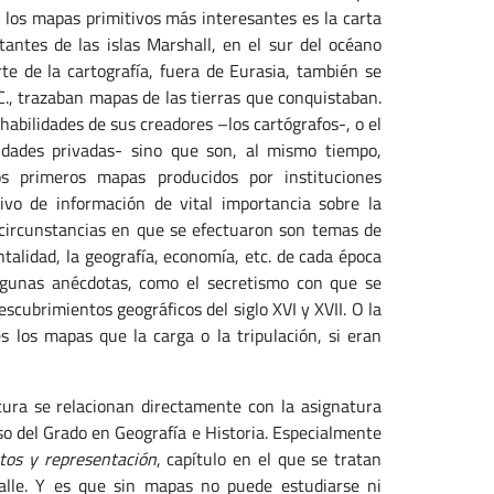
de los mapas primitivos más interesantes es la carta
antes de las islas Marshall, en el sur del océano
rte de la cartografía, fuera de Eurasia, también se
d.C., trazaban mapas de las tierras que conquistaban.
habilidades de sus creadores –los cartógrafos-, o el
idades privadas- sino que son, al mismo tiempo,
os primeros mapas producidos por instituciones
hivo de información de vital importancia sobre la
s circunstancias en que se efectuaron son temas de
alidad, la geografía, economía, etc. de cada época
 algunas anécdotas, como el secretismo con que se
cubrimientos geográficos del siglo XVI y XVII. O la
 los mapas que la carga o la tripulación, si eran
ura se relacionan directamente con la asignatura
rso del Grado en Geografía e Historia. Especialmente
tos y representación
, capítulo en el que se tratan
alle. Y es que sin mapas no puede estudiarse ni