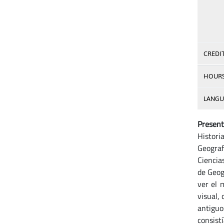
CREDI
HOUR
LANGU
Present
Histori
Geografí
Ciencia
de Geog
ver el 
visual,
antiguo
consist