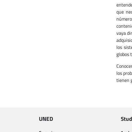
entende
que nec
números
conteni
vaya di
adquisi
los sis
globos t
Conocer
los pro
tienen 
UNED
Stud