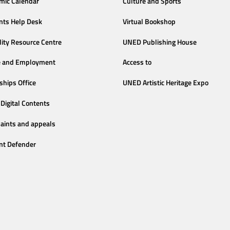
mic Calendar
Culture and Sports
nts Help Desk
Virtual Bookshop
lity Resource Centre
UNED Publishing House
e and Employment
Access to
ships Office
UNED Artistic Heritage Expo
Digital Contents
aints and appeals
nt Defender