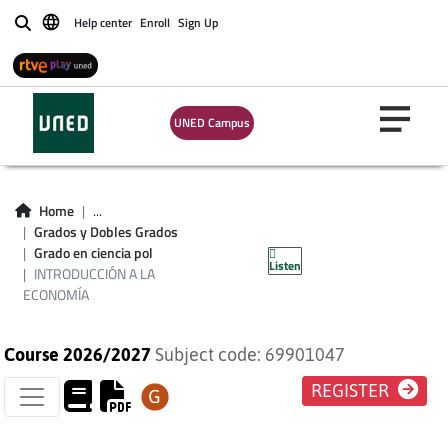
Help center
Enroll
Sign Up
Buscar
UNED Campus
Home
...
INTRODUCCIÓN A
Grados y Dobles Grados
Grado en ciencia pol
Listen
LA ECONOMÍA
INTRODUCCIÓN A LA
ECONOMÍA
Course 2026/2027
Subject code: 69901047
REGISTER