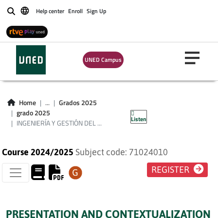
Help center
Enroll
Sign Up
Buscar
UNED Campus
INGENIERÍA Y
GESTIÓN DEL
Home
...
Grados 2025
CONOCIMIENTO
grado 2025
Listen
INGENIERÍA Y GESTIÓN DEL ...
Course 2024/2025
Subject code: 71024010
REGISTER
PRESENTATION AND CONTEXTUALIZATION