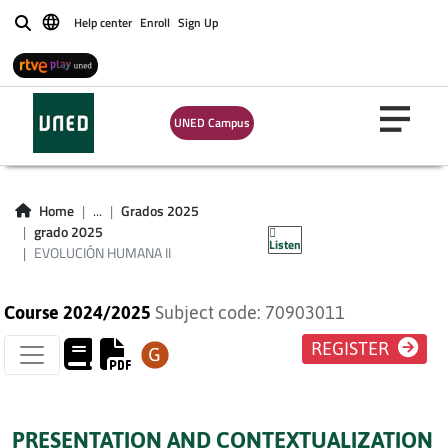
Help center
Enroll
Sign Up
Buscar
UNED Campus
EVOLUCIÓN
Home
...
Grados 2025
HUMANA II
grado 2025
Listen
EVOLUCIÓN HUMANA II
Course 2024/2025
Subject code: 70903011
REGISTER
PRESENTATION AND CONTEXTUALIZATION