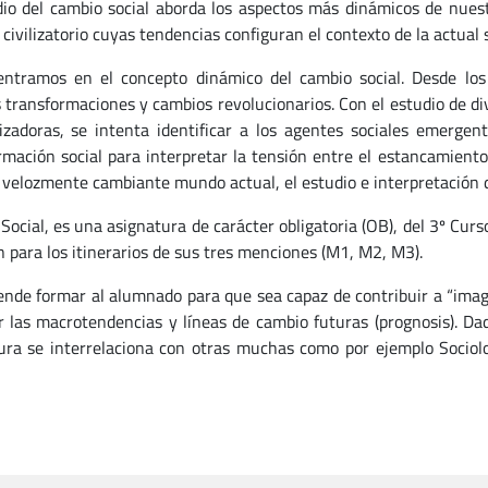
dio del cambio social aborda los aspectos más dinámicos de nue
 civilizatorio cuyas tendencias configuran el contexto de la actual
ntramos en el concepto dinámico del cambio social. Desde los 
transformaciones y cambios revolucionarios. Con el estudio de diver
zadoras, se intenta identificar a los agentes sociales emergente
rmación social para interpretar la tensión entre el estancamiento 
y velozmente cambiante mundo actual, el estudio e interpretación de
Social, es una asignatura de carácter obligatoria (OB), del 3º Cur
 para los itinerarios de sus tres menciones (M1, M2, M3).
ende formar al alumnado para que sea capaz de contribuir a “imagi
r las macrotendencias y líneas de cambio futuras (prognosis). Da
ura se interrelaciona con otras muchas como por ejemplo Sociolog