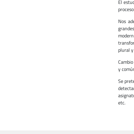
El estu
proceso
Nos ade
grandes 
moderni
transfo
plural 
Cambio 
y común
Se pret
detecta
asignat
etc.