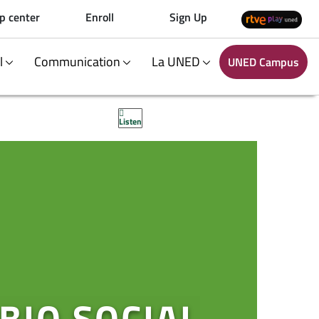
p center
Enroll
Sign Up
al
Communication
La UNED
UNED Campus
Listen
BIO SOCIAL