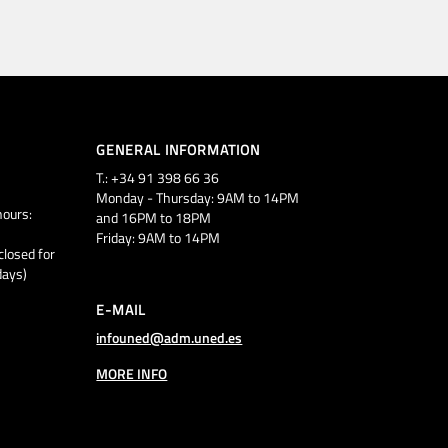
GENERAL INFORMATION
T.: +34 91 398 66 36
Monday - Thursday: 9AM to 14PM
ours:
and 16PM to 18PM
Friday: 9AM to 14PM
closed for
days)
E-MAIL
infouned@adm.uned.es
MORE INFO