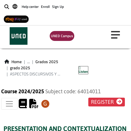
ASPECTOS
Help center
Enroll
Sign Up
Buscar
DISCURSIVOS Y
TEXTUALES DE LA
UNED Campus
COMUNICACIÓN
LINGÜÍSTICA EN
Home
...
Grados 2025
ESPAÑOL
grado 2025
Listen
ASPECTOS DISCURSIVOS Y ...
Course 2024/2025
Subject code: 64014011
REGISTER
PRESENTATION AND CONTEXTUALIZATION