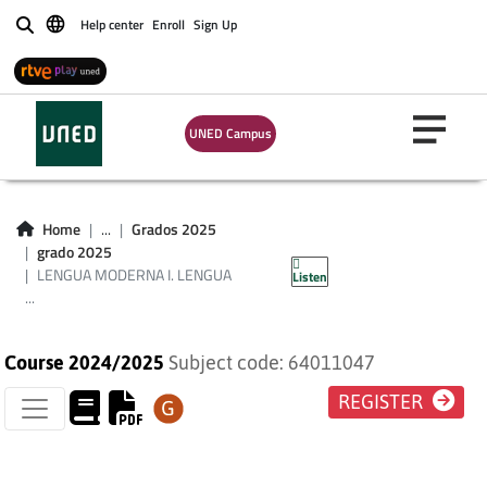
Help center
Enroll
Sign Up
Buscar
LENGUA MODERNA
UNED Campus
I. LENGUA
EXTRANJERA:
Home
...
Grados 2025
grado 2025
FRANCÉS
LENGUA MODERNA I. LENGUA
Listen
...
Course 2024/2025
Subject code: 64011047
REGISTER