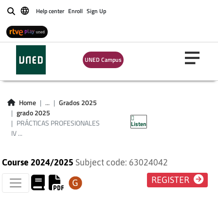
Help center
Enroll
Sign Up
Buscar
UNED Campus
PRÁCTICAS
PROFESIONALES IV
Home
...
Grados 2025
grado 2025
(PEDAGOGÍA)
PRÁCTICAS PROFESIONALES
Listen
IV ...
Course 2024/2025
Subject code: 63024042
REGISTER