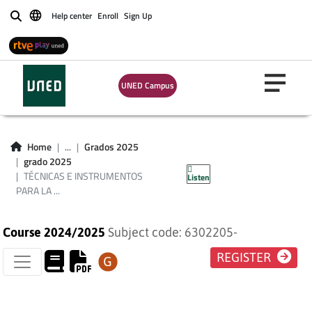
Help center
Enroll
Sign Up
Buscar
TÉCNICAS E
UNED Campus
INSTRUMENTOS
PARA LA RECOGIDA
Home
...
Grados 2025
grado 2025
DE INFORMACIÓN
TÉCNICAS E INSTRUMENTOS
Listen
PARA LA ...
Course 2024/2025
Subject code: 6302205-
REGISTER