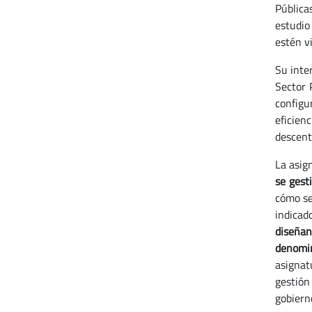
Pública
estudio
estén v
Su inte
Sector 
configu
eficien
descent
La asig
se gest
cómo se
indicad
diseñan
denomin
asigna
gestión
gobiern