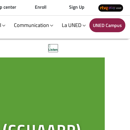
p center
Enroll
Sign Up
al
Communication
La UNED
UNED Campus
Listen
(CCJJAAPP)