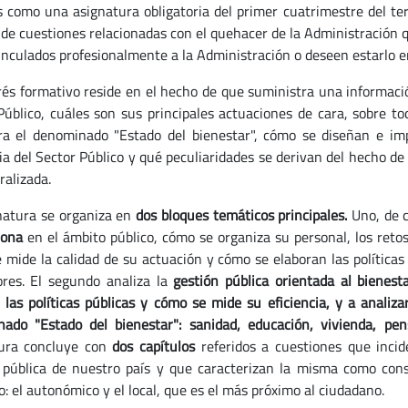
s como una asignatura obligatoria del primer cuatrimestre del ter
 de cuestiones relacionadas con el quehacer de la Administración q
inculados profesionalmente a la Administración o deseen estarlo e
rés formativo reside en el hecho de que suministra una informació
Público, cuáles son sus principales actuaciones de cara, sobre tod
ra el denominado "Estado del bienestar", cómo se diseñan e imp
cia del Sector Público y qué peculiaridades se derivan del hecho 
ralizada.
natura se organiza en
dos bloques temáticos principales.
Uno, de c
iona
en el ámbito público, cómo se organiza su personal, los retos
 mide la calidad de su actuación y cómo se elaboran las políticas
ores. El segundo analiza la
gestión pública orientada al bienesta
 las políticas públicas y cómo se mide su eficiencia, y a analizar
ado "Estado del bienestar": sanidad, educación, vivienda, pe
tura concluye con
dos capítulos
referidos a cuestiones que inci
 pública de nuestro país y que caracterizan la misma como cons
o: el autonómico y el local, que es el más próximo al ciudadano.