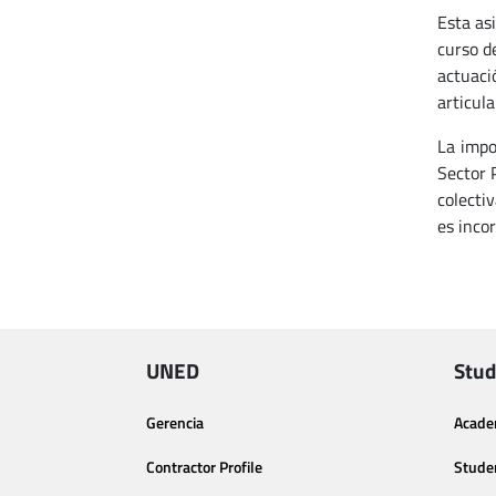
Esta as
curso d
actuaci
articula
La impo
Sector 
colecti
es inco
UNED
Stud
Gerencia
Acade
Contractor Profile
Stude