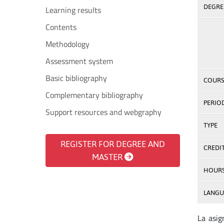
DEGREE
Learning results
Contents
Methodology
Assessment system
Basic bibliography
COURS
Complementary bibliography
PERIO
Support resources and webgraphy
TYPE
REGISTER FOR DEGREE AND
CREDI
MASTER
HOUR
LANGU
La asig