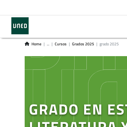
Home
...
Cursos
Grados 2025
grado 2025
GRADO EN ES
LITERATURA 