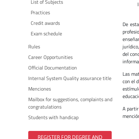
List of Subjects
Practices
Credit awards
De esta
profesi
Exam schedule
enseñanz
Rules
jurídico
del cono
Career Opportunities
informa
Official Documentation
Las mat
Internal System Quality assurance title
con el d
Menciones
estímul
educaci
Mailbox for suggestions, complaints and
congratulations
A parti
mención
Students with handicap
REGISTER FOR DEGREE AND