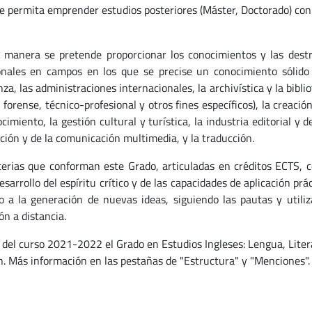
le permita emprender estudios posteriores (Máster, Doctorado) co
 manera se pretende proporcionar los conocimientos y las dest
onales en campos en los que se precise un conocimiento sólido 
a, las administraciones internacionales, la archivística y la bibli
, forense, técnico-profesional y otros fines específicos), la creació
cimiento, la gestión cultural y turística, la industria editorial y
ción y de la comunicación multimedia, y la traducción.
erias que conforman este Grado, articuladas en créditos ECTS, 
esarrollo del espíritu crítico y de las capacidades de aplicación p
o a la generación de nuevas ideas, siguiendo las pautas y utiliz
ón a distancia.
r del curso 2021-2022 el Grado en Estudios Ingleses: Lengua, Liter
. Más información en las pestañas de "Estructura" y "Menciones".