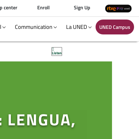
p center
Enroll
Sign Up
al
Communication
La UNED
UNED Campus
Listen
: LENGUA,