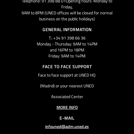
Telephone: 91 398 88 01Opening hours: Monday to
Friday,
9AM to 8PM (UNED offices will be closed for normal
business on the public holidays)
GENERAL INFORMATION
T.: +34 91 398 66 36
Monday - Thursday: 9AM to 14PM
and 16PM to 18PM
Friday: 9AM to 14PM
FACE TO FACE SUPPORT
Face to face support at UNED HQ
(Madrid) or your nearest UNED
Associated Center
MORE INFO
E-MAIL
infouned@adm.uned.es