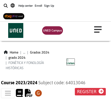
Help center
Enroll
Sign Up
Buscar
UNED Campus
FONÉTICA Y
FONOLOGÍA
Home
...
Grados 2024
grado 2024
HISTÓRICAS
FONÉTICA Y FONOLOGÍA
Listen
HISTÓRICAS
Course 2023/2024
Subject code: 64013046
REGISTER