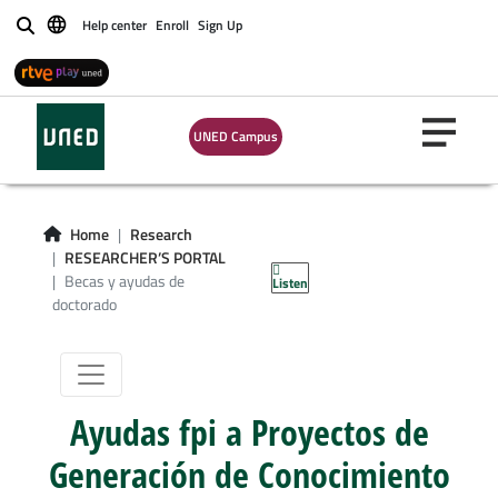
Help center
Enroll
Sign Up
Buscar
UNED Campus
Home
Research
RESEARCHER’S PORTAL
Becas y ayudas de
Listen
doctorado
Ayudas fpi a Proyectos de
Generación de Conocimiento