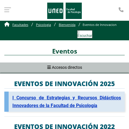
Te
Eventos de Innovacion
Facultades
Psicologia
Bienvenida
Eventos de Innovacion
Escuchar
Eventos
Accesos directos
EVENTOS DE INNOVACIÓN 2025
I Concurso de Estrategias y Recursos Didácticos
Innovadores de la Facultad de Psicología
EVENTOS DE INNOVACIÓN 2022